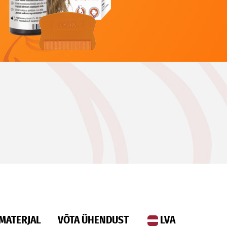
LVA
MATERJAL
VÕTA ÜHENDUST