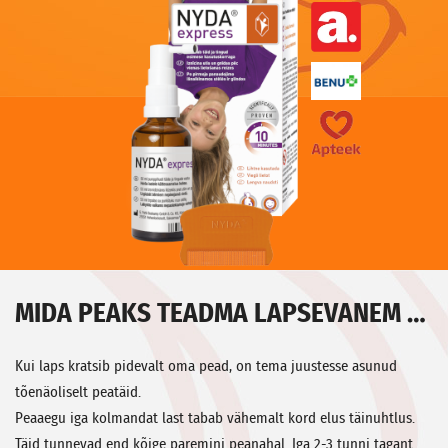
MIDA PEAKS TEADMA LAPSEVANEM …
Kui laps kratsib pidevalt oma pead, on tema juustesse asunud
tõenäoliselt peatäid.
Peaaegu iga kolmandat last tabab vähemalt kord elus täinuhtlus.
Täid tunnevad end kõige paremini peanahal. Iga 2-3 tunni tagant