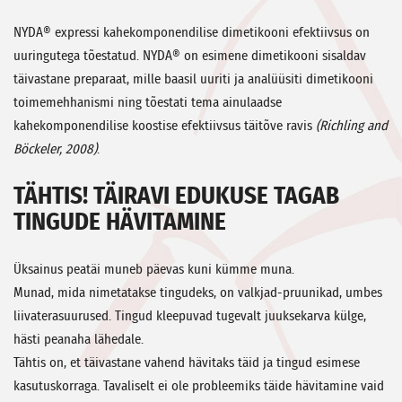
NYDA®
expressi
kahekomponendilise dimetikooni efektiivsus on
uuringutega tõestatud. NYDA® on esimene dimetikooni sisaldav
täivastane preparaat, mille baasil uuriti ja analüüsiti dimetikooni
toimemehhanismi ning tõestati tema ainulaadse
kahekomponendilise koostise efektiivsus täitõve ravis
(Richling and
Böckeler, 2008)
.
TÄHTIS! TÄIRAVI EDUKUSE TAGAB
TINGUDE HÄVITAMINE
Üksainus peatäi muneb päevas kuni kümme muna.
Munad, mida nimetatakse tingudeks, on valkjad-pruunikad, umbes
liivaterasuurused. Tingud kleepuvad tugevalt juuksekarva külge,
hästi peanaha lähedale.
Tähtis on, et täivastane vahend hävitaks täid ja tingud esimese
kasutuskorraga. Tavaliselt ei ole probleemiks täide hävitamine vaid