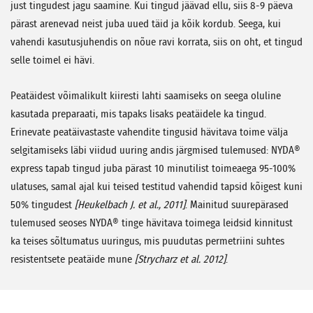
just tingudest jagu saamine. Kui tingud jäävad ellu, siis 8-9 päeva
pärast arenevad neist juba uued täid ja kõik kordub. Seega, kui
vahendi kasutusjuhendis on nõue ravi korrata, siis on oht, et tingud
selle toimel ei hävi.
Peatäidest võimalikult kiiresti lahti saamiseks on seega oluline
kasutada preparaati, mis tapaks lisaks peatäidele ka tingud.
Erinevate peatäivastaste vahendite tingusid hävitava toime välja
selgitamiseks läbi viidud uuring andis järgmised tulemused: NYDA®
express
tapab tingud juba pärast
10 minutilist
toimeaega 95-100%
ulatuses, samal ajal kui teised testitud vahendid tapsid kõigest kuni
50% tingudest
[Heukelbach J. et al., 2011]
. Mainitud suurepärased
tulemused seoses NYDA® tinge hävitava toimega leidsid kinnitust
ka teises sõltumatus uuringus, mis puudutas permetriini suhtes
resistentsete peatäide mune
[Strycharz et al. 2012]
.