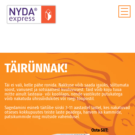
TÄIRÜNNAK!
Täi ei vali, kelle pähe ronida. Nakkuse võib saada igaüks, sõltumata
soost, vanusest ja sotsiaalsest kuuluvusest. Täid võib koju tuua
mitte ainult lasteaia- või koolilaps, nende vastikute putukatega
võib nakatuda ühissõidukites või isegi tööpostil.
Sagedamini esineb täitõbe siiski 3-11 aastastel lastel, kes nakatuvad
otseses kokkupuutes teiste laste peadega, harvem ka kammide,
patsikummide ning mütside vahendusel.
Osta SIIT: