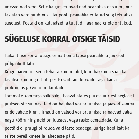
imevad nad verd. Selle käigus eritavad nad peanahka ensüümi, mis
takistab vere hüübimist. Täi poolt peanahka eritatud sülg tekitabki
sügelust. Peatäid on küll jälgid ja tüütud – aga nad ei ole ohtlikud.
SÜGELUSE KORRAL OTSIGE TÄISID
Täikahtluse korral otsige esmalt oma lapse peanahk ja juuksed
põhjalikult läbi.
Kõige parem on seda teha täikammi abil, kuid hakkama saab ka
tavalise kammiga. Tihti pesitsevad täid kõrvade taga, kaela
piirkonnas ja/või oimukohtadel.
Tõmmake kammiga salk-salgu haaval alates juuksejuurtest aeglaselt
juukseotste suunas. Täid on hallikad või pruunikad ja jäävad kammi
piide vahele kinni. Tingud on valged või pruunikad ja näevad välja
nagu kõõm ning neid on juustest väga raske eemaldada. Kuna
peatäid ei pruugi piirduda vaid laste peadega, uurige hoolikalt ka
teiste pereliikmete ja lähedaste päid.