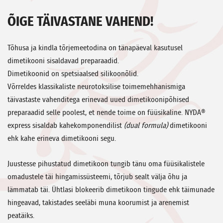
ÕIGE TÄIVASTANE VAHEND!
Tõhusa ja kindla tõrjemeetodina on tänapäeval kasutusel
dimetikooni sisaldavad preparaadid.
Dimetikoonid on spetsiaalsed silikoonõlid.
Võrreldes klassikaliste neurotoksilise toimemehhanismiga
täivastaste vahenditega erinevad uued dimetikoonipõhised
preparaadid selle poolest, et nende toime on füüsikaline. NYDA®
express
sisaldab kahekomponendilist
(dual formula)
dimetikooni
ehk kahe erineva dimetikooni segu.
Juustesse pihustatud dimetikoon tungib tänu oma füüsikalistele
omadustele täi hingamissüsteemi, tõrjub sealt välja õhu ja
lämmatab täi. Ühtlasi blokeerib dimetikoon tingude ehk täimunade
hingeavad, takistades seeläbi muna koorumist ja arenemist
peatäiks.