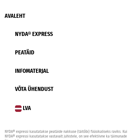
AVALEHT
NYDA® EXPRESS
PEATÄID
INFOMATERJAL
VÕTA ÜHENDUST
LVA
NYDA® expressi kasutatakse peatäide nakkuse (täitõbi) füüsikaliseks raviks. Kui
NYDA® expressi kasutatakse vastavalt juhistele, on see efektiivne ka täimunade