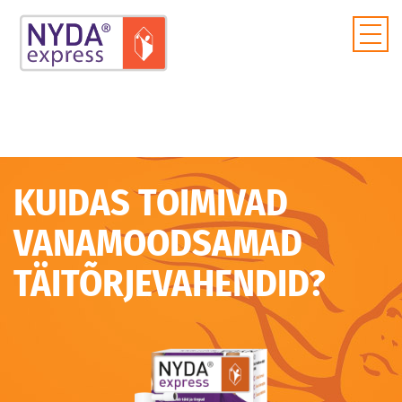
KUIDAS TOIMIVAD
VANAMOODSAMAD
TÄITÕRJEVAHENDID?