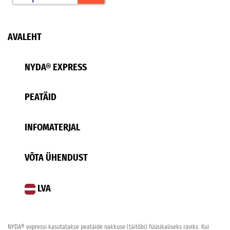
AVALEHT
NYDA® EXPRESS
PEATÄID
INFOMATERJAL
VÕTA ÜHENDUST
LVA
NYDA® expressi kasutatakse peatäide nakkuse (täitõbi) füüsikaliseks raviks. Kui