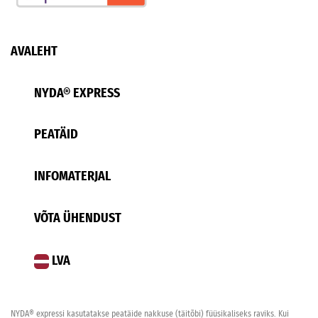
AVALEHT
NYDA® EXPRESS
PEATÄID
INFOMATERJAL
VÕTA ÜHENDUST
LVA
NYDA® expressi kasutatakse peatäide nakkuse (täitõbi) füüsikaliseks raviks. Kui